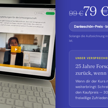
79 
99 €
Dankeschön-Preis · bi
Solange die Aufzeichnung i
ist.
UNSER VERSPRECHE
25 Jahre Fors
zurück, wenn 
Wenn dir der Kurs n
weiterbringt: Schrei
den Kaufpreis — 30 
freiwillige Zufriede