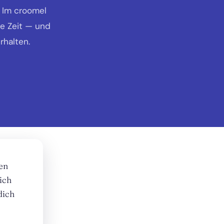
. Im croomel
se Zeit — und
rhalten.
en
ich
dich