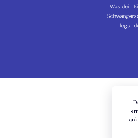
Was dein Ki
Schwangersch
legst d
D
er
ank