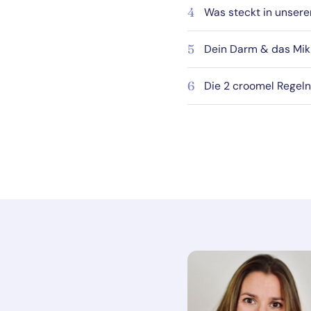
4
Was steckt in unser
5
Dein Darm & das Mi
6
Die 2 croomel Regeln